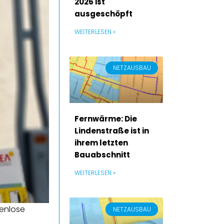
2026 ist
ausgeschöpft
WEITERLESEN »
NETZAUSBAU
Fernwärme: Die
Lindenstraße ist in
ihrem letzten
Bauabschnitt
WEITERLESEN »
tenlose
NETZAUSBAU