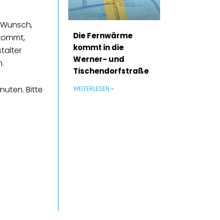
m Wunsch,
Die Fernwärme
 kommt,
kommt in die
talter
Werner- und
.
Tischendorfstraße
uten. Bitte
WEITERLESEN »