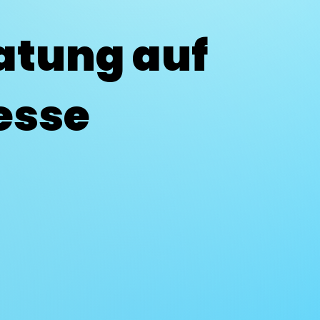
atung auf
esse