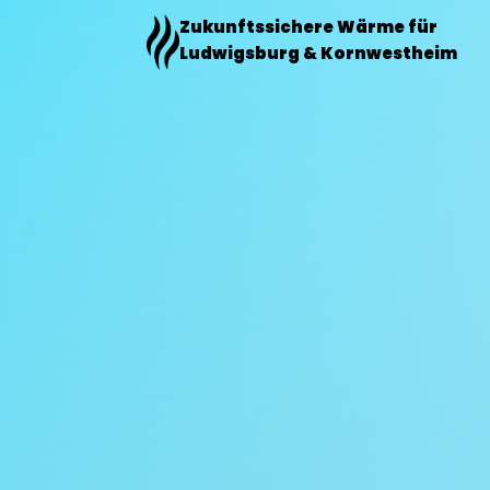
Zum
Zukunftssichere Wärme für
Inhalt
Ludwigsburg & Kornwestheim
springen