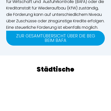
für Wirtschaft und Ausfuhrkontrolle (BAFA) oder die
Kreditanstalt für Wiederaufbau (KfW) zuständig,
die Förderung kann auf unterschiedlichem Niveau
über Zuschüsse oder zinsgünstige Kredite erfolgen.
Eine steuerliche Förderung ist ebenfalls möglich.
ZUR GESAMTÜBERSICHT ÜBER DIE BEG
BEIM BAFA
Städtische
Förderprogramme
Aber auch die Städte Ludwigsburg und
Kornwestheim haben Unterstützungsangebote im
Repertoire, die sich mit dem zentralen
Förderinstrument des Bundes, der
Bundesförderung für effiziente Gebäude,