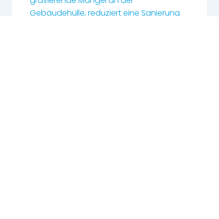
gravierende Mängel an der
Gebäudehülle, reduziert eine Sanierung
die danach benötigte Anschluss- oder
Heizleistung oft deutlich. Was nicht nur
das Klima, sondern mittel- bis langfristig
auch die Haushaltskasse schont.
Kommunale Wärmeplanung
in: