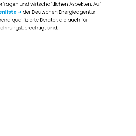
rfragen und wirtschaftlichen Aspekten. Auf
enliste
➜
der Deutschen Energieagentur
nd qualifizierte Berater, die auch für
chnungsberechtigt sind.
. Über seine Bundesförderung
t und Ausfuhrkontrolle (BAFA)
undierte Informationsgrundlage für
➜