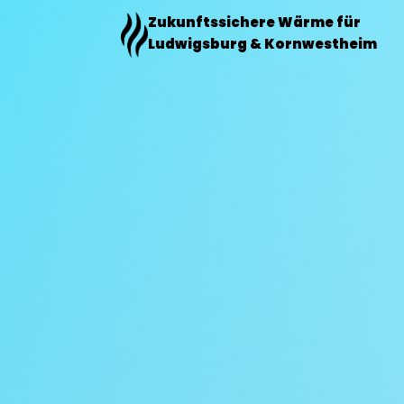
Zum
Zukunftssichere Wärme für
Inhalt
Ludwigsburg & Kornwestheim
springen