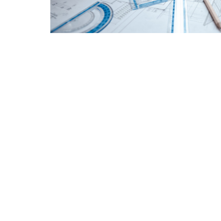
Tipp
Qualifizierte und ganzh
Energieberatung für Wo
jedoch Beratungsangebo
die energetische Sanier