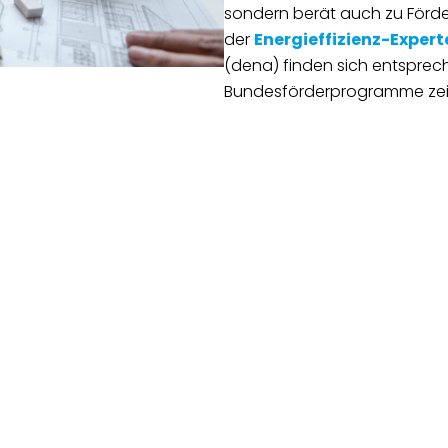
sondern berät auch zu Förde
der
Energieffizienz-Expert
(dena) finden sich entspreche
Bundesförderprogramme zei
eitliche Energieberatungen sind nicht kostenlos zu haben
hngebäude (EBW) unterstützt das Bundesamt für Wirtschaf
te, mit denen Wohnungseigentümer kostengünstig eine f
ung ihres Gebäudes erhalten.
Zum Beratungsangebot