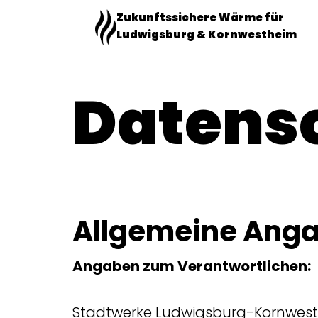
Zum
Zukunftssichere Wärme für
Inhalt
Ludwigsburg & Kornwestheim
springen
Datens
Allgemeine Ang
Angaben zum Verantwortlichen:
Stadtwerke Ludwigsburg-Kornwe