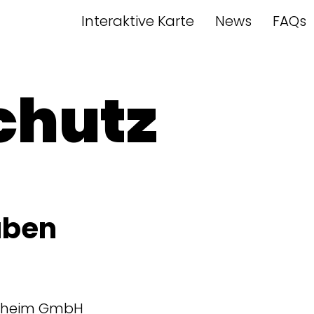
Interaktive Karte
News
FAQs
chutz
aben
stheim GmbH