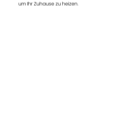
um Ihr Zuhause zu heizen.
Was kostet Fernwärme?
Der Fernwärmepreis setzt sich aus einem
Grundpreis für die Vorhaltung der
Anschlussleistung, einem Verrechnungspreis für die
Messung und Abrechnung und einem Arbeitspreis