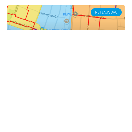
NETZAUSBAU
Fernwärme: Die Lindenstraße ist in ihrem
letzten Bauabschnitt
WEITERLESEN »
NETZAUSBAU